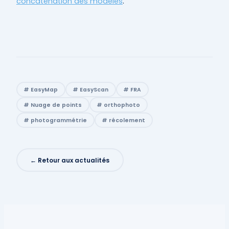
concaténation des modèles
.
# EasyMap
# EasyScan
# FRA
# Nuage de points
# orthophoto
# photogrammétrie
# récolement
← Retour aux actualités